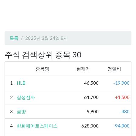
목록
2025년 3월 24일 8시
주식 검색상위 종목 30
종목명
현재가
전일비
1
HLB
46,500
-19,900
2
삼성전자
61,700
+1,500
3
금양
9,900
-480
4
한화에어로스페이스
628,000
-94,000