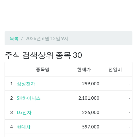
목록
2026년 6월 12일 9시
주식 검색상위 종목 30
종목명
현재가
전일비
1
삼성전자
299,000
-
2
SK하이닉스
2,101,000
-
3
LG전자
226,000
-
4
현대차
597,000
-