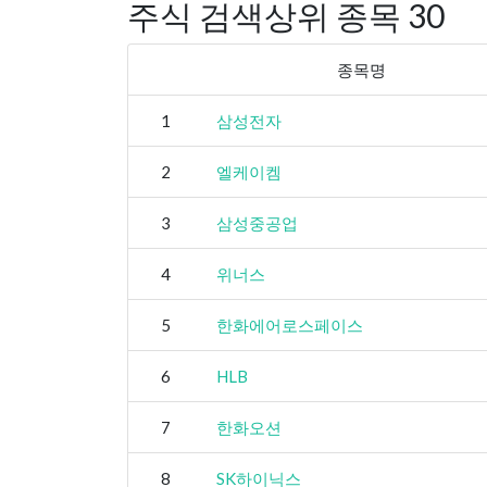
주식 검색상위 종목 30
종목명
1
삼성전자
2
엘케이켐
3
삼성중공업
4
위너스
5
한화에어로스페이스
6
HLB
7
한화오션
8
SK하이닉스