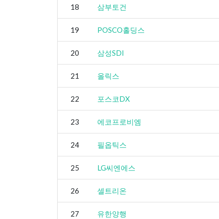
18
삼부토건
19
POSCO홀딩스
20
삼성SDI
21
올릭스
22
포스코DX
23
에코프로비엠
24
필옵틱스
25
LG씨엔에스
26
셀트리온
27
유한양행