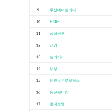
9
두산에너빌리티
10
HMM
11
삼성공조
12
금양
13
셀리버리
14
태성
15
레인보우로보틱스
16
동진쎄미켐
17
현대로템