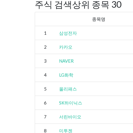
주식 검색상위 종목 30
종목명
1
삼성전자
2
카카오
3
NAVER
4
LG화학
5
올리패스
6
SK하이닉스
7
서린바이오
8
미투젠