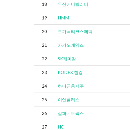
18
두산에너빌리티
19
HMM
20
오가닉티코스메틱
21
카카오게임즈
22
SK케미칼
23
KODEX 철강
24
하나금융지주
25
이엔플러스
26
삼화네트웍스
27
NC