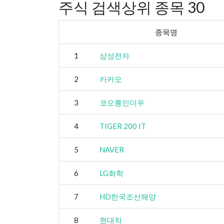
주식 검색상위 종목 30
종목명
1
삼성전자
2
카카오
3
코오롱인더우
4
TIGER 200 IT
5
NAVER
6
LG화학
7
HD한국조선해양
8
현대차