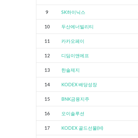
9
SK하이닉스
10
두산에너빌리티
11
카카오페이
12
디딤이앤에프
13
한솔제지
14
KODEX 배당성장
15
BNK금융지주
16
오이솔루션
17
KODEX 골드선물(H)