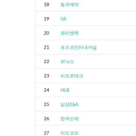
18
동국제약
19
GS
20
와이엔텍
21
포스코인터내셔널
22
위닉스
23
비츠로테크
24
HLB
25
삼성E&A
26
한국선재
27
리드코프