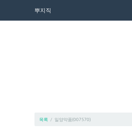
뿌지직
목록
일양약품(007570)