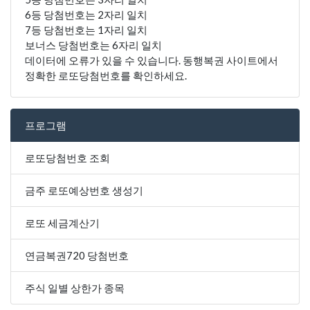
6등 당첨번호는 2자리 일치
7등 당첨번호는 1자리 일치
보너스 당첨번호는 6자리 일치
데이터에 오류가 있을 수 있습니다. 동행복권 사이트에서
정확한 로또당첨번호를 확인하세요.
프로그램
로또당첨번호 조회
금주 로또예상번호 생성기
로또 세금계산기
연금복권720 당첨번호
주식 일별 상한가 종목