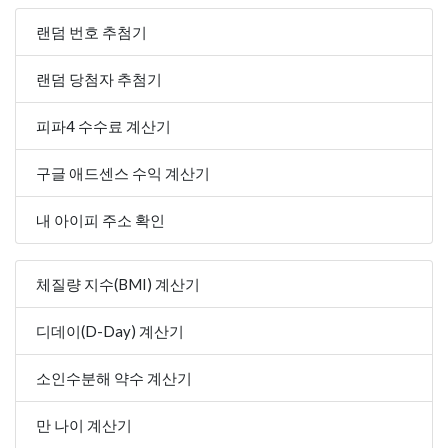
랜덤 번호 추첨기
랜덤 당첨자 추첨기
피파4 수수료 계산기
구글 애드센스 수익 계산기
내 아이피 주소 확인
체질량 지수(BMI) 계산기
디데이(D-Day) 계산기
소인수분해 약수 계산기
만 나이 계산기