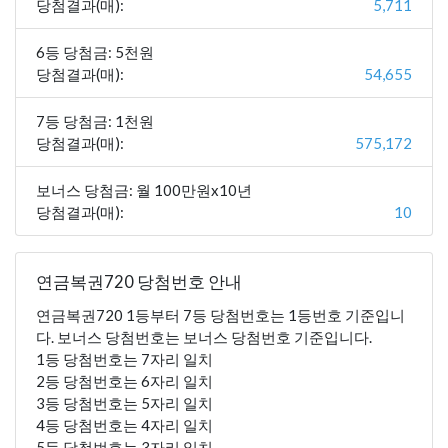
당첨결과(매):
5,711
6등 당첨금: 5천원
당첨결과(매):
54,655
7등 당첨금: 1천원
당첨결과(매):
575,172
보너스 당첨금: 월 100만원x10년
당첨결과(매):
10
연금복권720 당첨번호 안내
연금복권720 1등부터 7등 당첨번호는 1등번호 기준입니
다. 보너스 당첨번호는 보너스 당첨번호 기준입니다.
1등 당첨번호는 7자리 일치
2등 당첨번호는 6자리 일치
3등 당첨번호는 5자리 일치
4등 당첨번호는 4자리 일치
5등 당첨번호는 3자리 일치