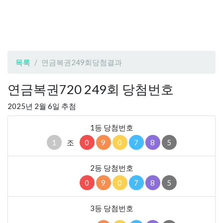
목록
연금복권249회당첨결과
연금복권720 249회 당첨번호
2025년 2월 6일 추첨
1등 당첨번호
1
조
0
9
0
7
8
5
2등 당첨번호
0
9
0
7
8
5
3등 당첨번호